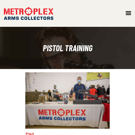
METROPLEX ARMS COLLECTORS
A new experience for gun owners
HOME
EVENTS
GALLERY
PISTOL TRAINING
RANGE CONSULTING
GET IN TOUCH
$260